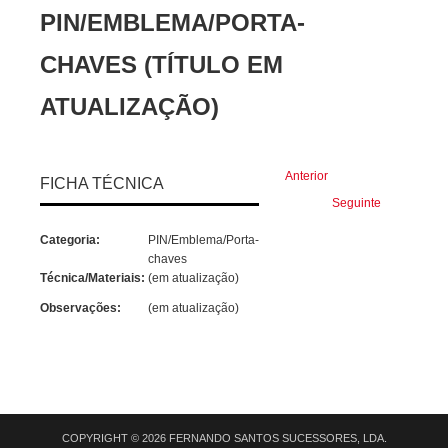
PIN/EMBLEMA/PORTA-
CHAVES (TÍTULO EM
ATUALIZAÇÃO)
Anterior
FICHA TÉCNICA
Seguinte
Categoria:
PIN/Emblema/Porta-
chaves
Técnica/Materiais:
(em atualização)
Observações:
(em atualização)
COPYRIGHT © 2026 FERNANDO SANTOS SUCESSORES, LDA.