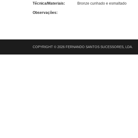
Técnica/Materiais:
Bronze cunhado e esmaltado
Observações:
COPYRIGHT © 2026 FERNANDO SANTOS SUCESSORES, LDA.